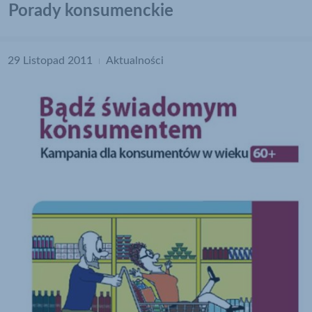
Porady konsumenckie
pod nr tel. 62 78 28 906
kategoria:
29 Listopad 2011
Aktualności