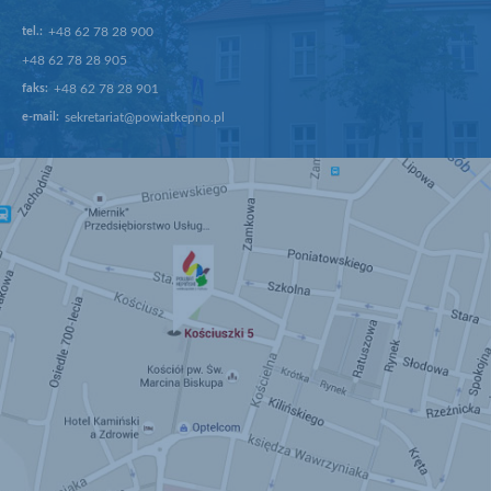
tel.:
+48 62 78 28 900
+48 62 78 28 905
faks:
+48 62 78 28 901
e-mail:
sekretariat@powiatkepno.pl